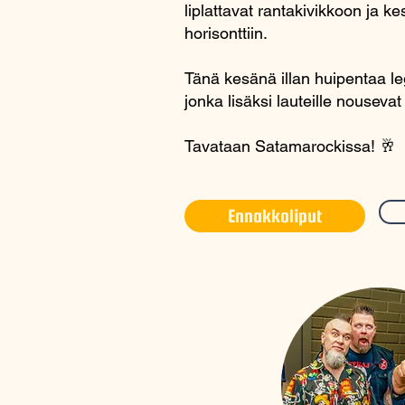
liplattavat rantakivikkoon ja k
horisonttiin.
Tänä kesänä illan huipentaa l
jonka lisäksi lauteille nousev
Tavataan Satamarockissa! 🥂
Ennakkoliput