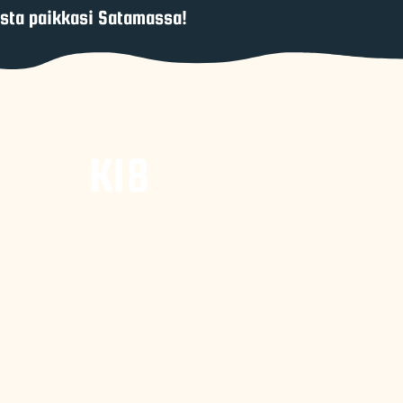
sta paikkasi Satamassa!
K18