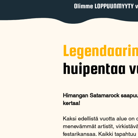
Olimme LOPPUUNMYYTY v
Legendaari
huipentaa 
Himangan Satamarock saapuu j
kertaa!
Kaksi edellistä vuotta alue on 
menevämmät artistit, virkistävä
festarikansaa. Kaikki tapahtu