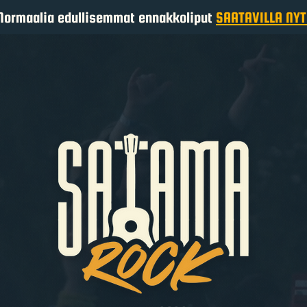
Normaalia edullisemmat ennakkoliput
SAATAVILLA NYT