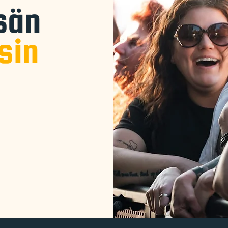
sän
sin