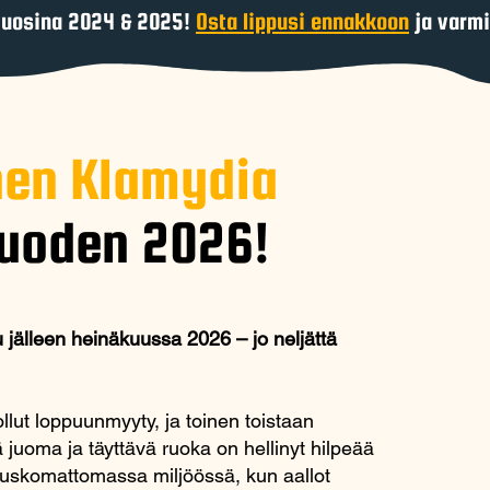
uosina 2024 & 2025!
Osta lippusi ennakkoon
ja varmi
nen Klamydia
vuoden 2026!
älleen heinäkuussa 2026 – jo neljättä
ollut loppuunmyyty, ja toinen toistaan
 juoma ja täyttävä ruoka on hellinyt hilpeää
u uskomattomassa miljöössä, kun aallot