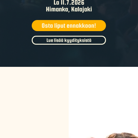
La 11.7.2026
Himanka, Kalajoki
Osta liput ennakkoon!
Lue lisää kyydityksistä