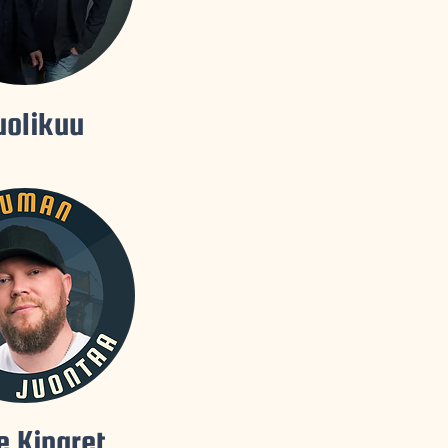
uolikuu
le Kinaret