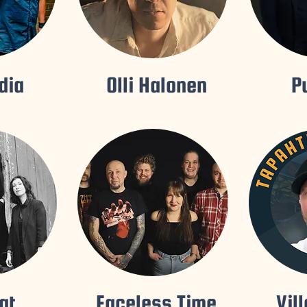
dia
Olli Halonen
P
at
Faceless Time
Vil