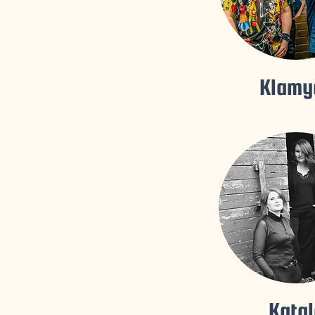
Klamy
Katal