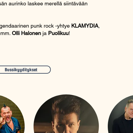
esän aurinko laskee merellä siintävään
egendaarinen punk rock -yhtye
KLAMYDIA
,
at mm.
Olli Halonen
ja
Puolikuu
!
Bussikyyditykset